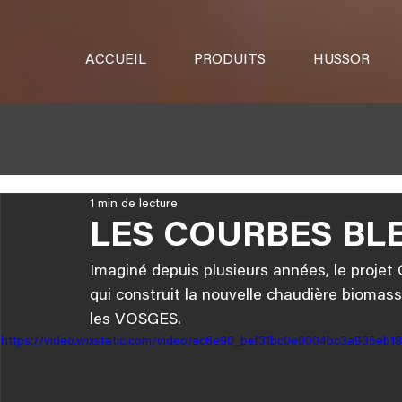
ACCUEIL
PRODUITS
HUSSOR
1 min de lecture
LES COURBES BL
Imaginé depuis plusieurs années, le proj
qui construit la nouvelle chaudière biom
les VOSGES.
https://video.wixstatic.com/video/ac6e90_bef31bc0e0004bc3a935eb1