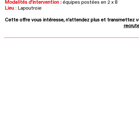
Modalités d’intervention :
équipes postées en 2 x 8
Lieu
:
Lapoutroie
Cette offre vous intéresse, n'attendez plus et
t
ransmettez v
recru