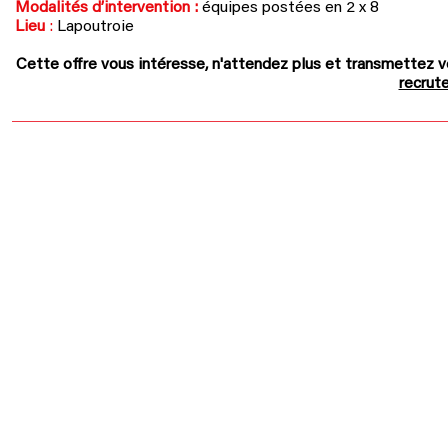
Modalités d’intervention :
équipes postées en 2 x 8
Lieu
:
Lapoutroie
Cette offre vous intéresse, n'attendez plus et
t
ransmettez v
recru