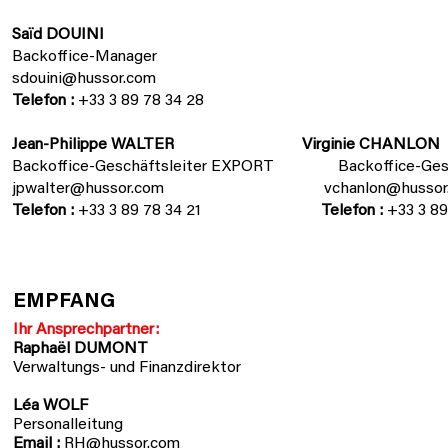
Saïd DOUINI
Backoffice-Manager
sdouini
@hussor.com
Telefon :
+33 3 89 78 34 28
Jean-Philippe WALTER Virginie CHANLON
Backoffice-Geschäftsleiter EXPORT Backoffice-Gesch
jpwalter@hussor.com
vchanlon@hussor
Telefon :
+33 3 89 78 34 21
Telefon :
+33 3 89
EMPFANG
Ihr Ansprechpartner:
Raphaël DUMONT
Verwaltungs- und Finanzdirektor
Léa WOLF
Personalleitung
Email :
RH@hussor.com