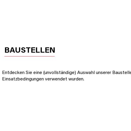
STARTSEITE
PRODUKTE
HU
BAUSTELLEN
Entdecken Sie eine (unvollständige) Auswahl unserer Baustel
Einsatzbedingungen verwendet
wurden.
H12-SCHALUNG