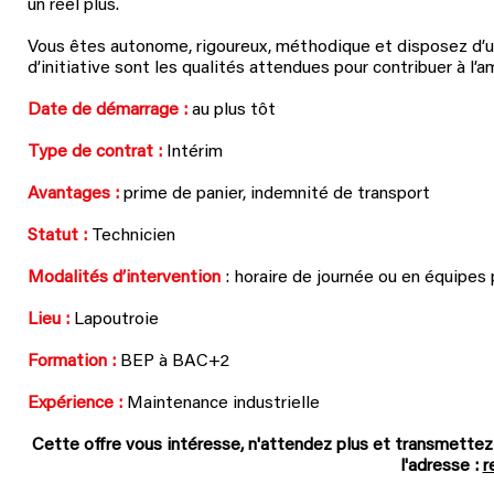
un réel plus.
Vous êtes autonome, rigoureux, méthodique et disposez d’un
d’initiative sont les qualités attendues pour contribuer à l’a
Date de démarrage :
au plus tôt
Type de contrat :
Intérim
Avantages :
prime de panier, indemnité de transport
Statut :
Technicien
Modalités d’intervention
: horaire de journée ou en équipes
Lieu :
Lapoutroie
Formation :
BEP à BAC+2
Expérience :
Maintenance industrielle
Cette offre vous intéresse, n'attendez plus et
t
ransmettez
l'adresse :
r