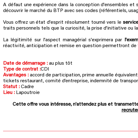
A défaut une expérience dans la conception d'ensembles et 
découvrir le marché du BTP avec ses codes (référentiels, us
Vous offrez un état d'esprit résolument tourné vers le
servic
traits personnels tels que la curiosité, la prise d'initiative ou l
La légitimité sur l'aspect managérial s'exprimera par
l'exem
réactivité, anticipation et remise en question permettront de v
Date de démarrage :
au plus tôt
Type de contrat :
CDI
Avantages :
accord de participation, prime annuelle équivalen
tickets restaurant, comité d’entreprise, indemnité de
transpor
Statut :
Cadre
Lieu :
Lapoutroie
Cette offre vous intéresse, n'attendez plus et
t
ransmette
recrut