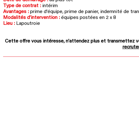
Date de démarrage :
au plus tôt
Type de contrat :
intérim
Avantages :
prime d'équipe, prime de panier, indemnité de tra
Modalités d’intervention :
équipes postées en 2 x 8
Lieu :
Lapoutroie
Cette offre vous intéresse, n'attendez plus et
t
ransmettez v
recrut