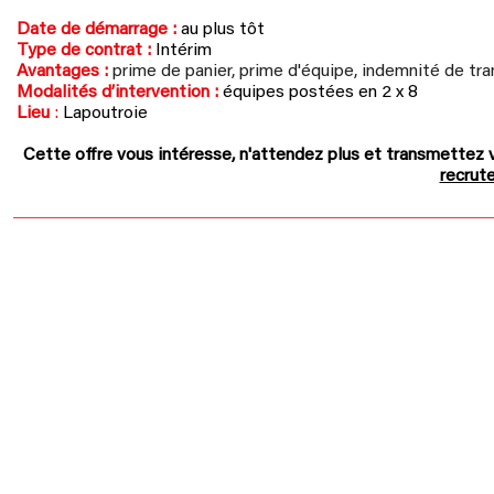
Date de démarrage :
au plus tôt
Type de contrat :
Intérim
Avantages :
prime de panier, prime d'équipe, indemnité de tr
Modalités d’intervention :
équipes postées en 2 x 8
Lieu
:
Lapoutroie
Cette offre vous intéresse, n'attendez plus et
t
ransmettez v
recru