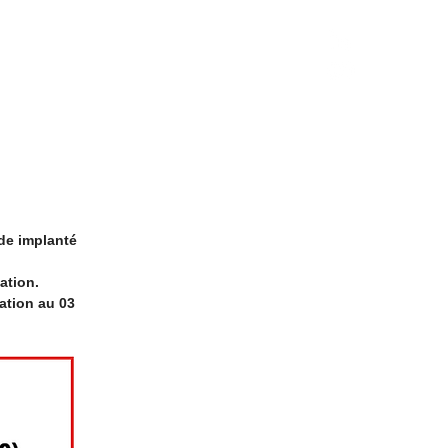
En voir plus
de implanté
ation.
ation au 03