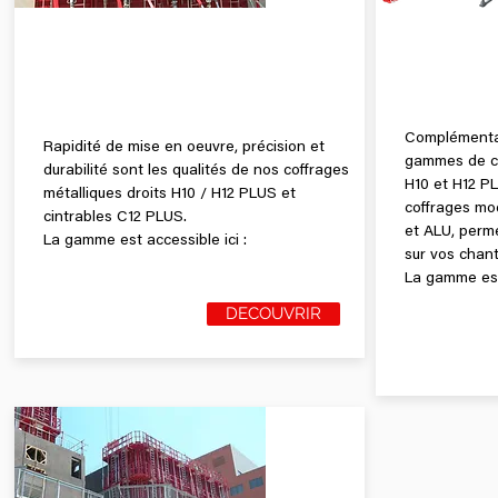
COF
COFFRAGES
MODU
MÉTALLIQUES
Complémentar
Rapidité de mise en oeuvre, précision et
gammes de c
durabilité sont les qualités de nos coffrages
H10 et H12 P
métalliques droits H10 / H12 PLUS et
coffrages m
cintrables C12 PLUS.
et ALU, perm
La gamme est accessible ici :
sur vos chant
La gamme est 
DECOUVRIR